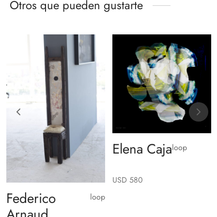
Otros que pueden gustarte
Elena Caja
loop
USD
580
Federico
loop
Arnaud