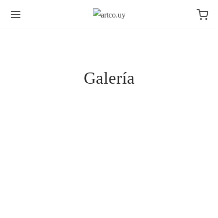
Galería
ART/CO
ART/CO El lanzamiento de la nueva plataforma
de Arte Contemporáneo